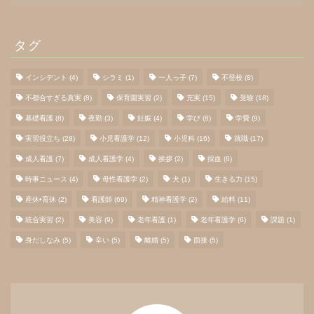
カ
イ
ブ
タグ
インシデント
(4)
シラミ
(1)
一人っ子
(7)
不登校
(8)
不都合すぎる真実
(8)
保育園実習
(2)
充実
(15)
受験
(18)
基礎看護
(8)
夜勤
(3)
妊娠
(4)
学び
(8)
学費
(9)
実習役立ち
(28)
小児看護学
(12)
小児科
(16)
就職
(17)
成人看護
(7)
成人看護学
(4)
挨拶
(2)
採血
(6)
時事ニュース
(4)
母性看護学
(2)
犬
(1)
生きる力
(15)
産休•育休
(2)
看護師
(69)
精神看護学
(2)
給料
(11)
統合実習
(2)
美容
(9)
老年看護
(1)
老年看護学
(6)
課題
(1)
身だしなみ
(5)
辛い
(5)
離婚
(5)
面接
(5)