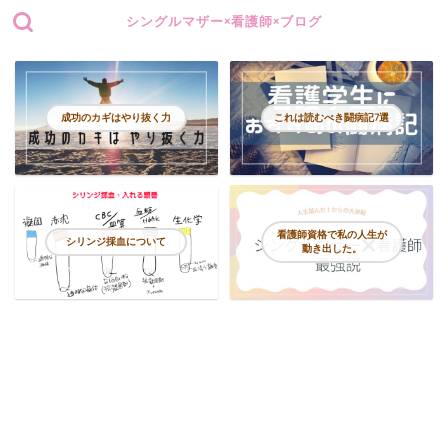
シングルマザー×看護師×ブログ
成功のカギはやり抜く力
これは読むべき闘病記7選
看護師資格で私の人生が
シリンジ採血について
動き出した。