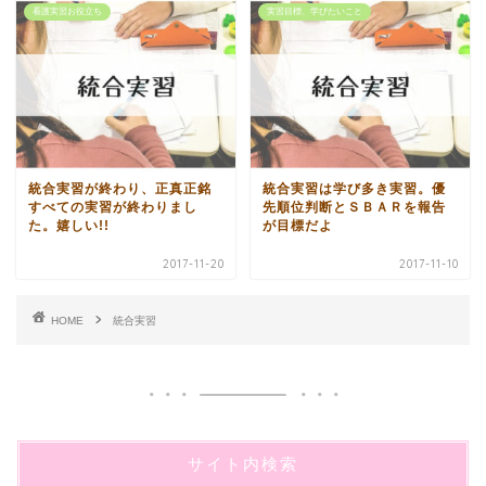
看護実習お役立ち
実習目標、学びたいこと
統合実習が終わり、正真正銘
統合実習は学び多き実習。優
すべての実習が終わりまし
先順位判断とＳＢＡＲを報告
た。嬉しい!!
が目標だよ
2017-11-20
2017-11-10
HOME
統合実習
サイト内検索