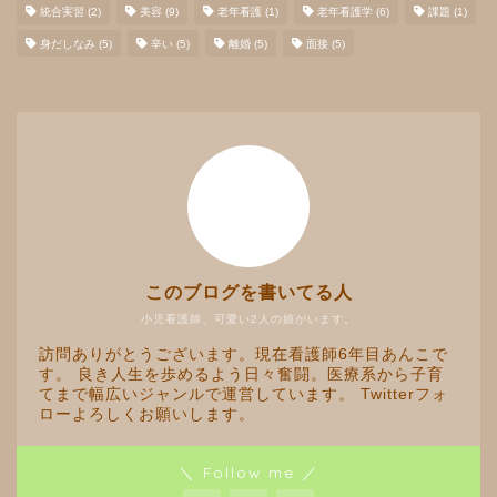
統合実習
(2)
美容
(9)
老年看護
(1)
老年看護学
(6)
課題
(1)
身だしなみ
(5)
辛い
(5)
離婚
(5)
面接
(5)
このブログを書いてる人
小児看護師、可愛い2人の娘がいます。
訪問ありがとうございます。現在看護師6年目あんこで
す。 良き人生を歩めるよう日々奮闘。医療系から子育
てまで幅広いジャンルで運営しています。 Twitterフォ
ローよろしくお願いします。
＼ Follow me ／