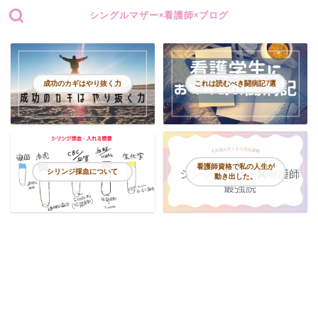
シングルマザー×看護師×ブログ
成功のカギはやり抜く力
これは読むべき闘病記7選
看護師資格で私の人生が
シリンジ採血について
動き出した。