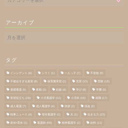
アーカイブ
ア
ー
カ
イ
ブ
タグ
インシデント
(4)
シラミ
(1)
一人っ子
(7)
不登校
(8)
不都合すぎる真実
(8)
保育園実習
(2)
充実
(15)
受験
(18)
基礎看護
(8)
夜勤
(3)
妊娠
(4)
学び
(8)
学費
(9)
実習役立ち
(28)
小児看護学
(12)
小児科
(16)
就職
(17)
成人看護
(7)
成人看護学
(4)
挨拶
(2)
採血
(6)
時事ニュース
(4)
母性看護学
(2)
犬
(1)
生きる力
(15)
産休•育休
(2)
看護師
(69)
精神看護学
(2)
給料
(11)