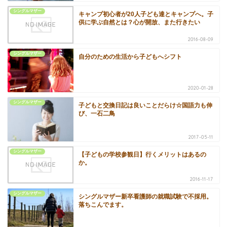
シングルマザー
キャンプ初心者が20人子ども達とキャンプへ。子
供に学ぶ自然とは？心が開放、また行きたい
2016-08-09
シングルマザー
自分のための生活から子どもへシフト
2020-01-28
シングルマザー
子どもと交換日記は良いことだらけ☆国語力も伸
び、一石二鳥
2017-05-11
シングルマザー
【子どもの学校参観日】行くメリットはあるの
か。
2016-11-17
シングルマザー
シングルマザー新卒看護師の就職試験で不採用。
落ちこんでます。