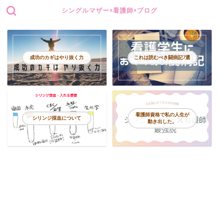
シングルマザー×看護師×ブログ
成功のカギはやり抜く力
これは読むべき闘病記7選
看護師資格で私の人生が
シリンジ採血について
動き出した。