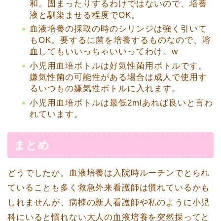
和。固まったりするわけではないので、培養
液と馴染ませる程度でOK。
血液培養の採取の時のシリンジは強く引いて
もOK。要するに菌を培養するものなので、溶
血してもいいっちゃいいってわけ。w
小児用血培ボトルは好気性菌用ボトルです。
嫌気性菌の可能性がある場合は成人で使用す
るいつもの嫌気性ボトルに入れます。
小児用血培ボトルは最低2mlあれば良いと言わ
れています。
まとめ
どうでしたか。血液培養は入院時ルーチンでとられ
ていることも多く救急外来看護師は慣れているかも
しれませんが、病棟の新人看護師や私のように小児
科にいると慣れない大人の血液培養を突然採ってと