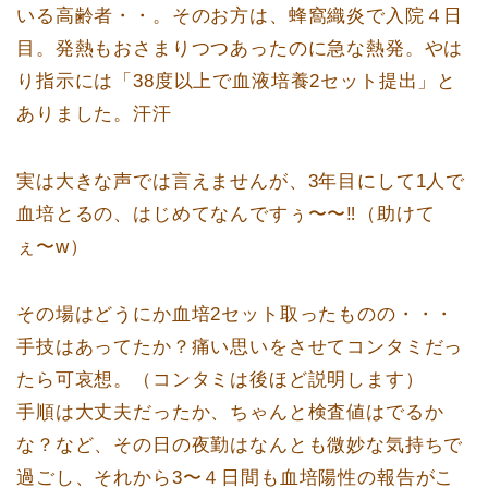
いる高齢者・・。そのお方は、蜂窩織炎で入院４日
目。発熱もおさまりつつあったのに急な熱発。やは
り指示には「38度以上で血液培養2セット提出」と
ありました。汗汗
実は大きな声では言えませんが、3年目にして1人で
血培とるの、はじめてなんですぅ〜〜‼️（助けて
ぇ〜w）
その場はどうにか血培2セット取ったものの・・・
手技はあってたか？痛い思いをさせてコンタミだっ
たら可哀想。（コンタミは後ほど説明します）
手順は大丈夫だったか、ちゃんと検査値はでるか
な？など、その日の夜勤はなんとも微妙な気持ちで
過ごし、それから3〜４日間も血培陽性の報告がこ