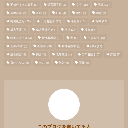
不都合すぎる真実
(8)
保育園実習
(2)
充実
(15)
受験
(18)
基礎看護
(8)
夜勤
(3)
妊娠
(4)
学び
(8)
学費
(9)
実習役立ち
(28)
小児看護学
(12)
小児科
(16)
就職
(17)
成人看護
(7)
成人看護学
(4)
挨拶
(2)
採血
(6)
時事ニュース
(4)
母性看護学
(2)
犬
(1)
生きる力
(15)
産休•育休
(2)
看護師
(69)
精神看護学
(2)
給料
(11)
統合実習
(2)
美容
(9)
老年看護
(1)
老年看護学
(6)
課題
(1)
身だしなみ
(5)
辛い
(5)
離婚
(5)
面接
(5)
このブログを書いてる人