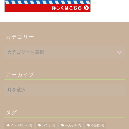
カテゴリー
アーカイブ
ア
ー
カ
イ
ブ
タグ
インシデント
(4)
シラミ
(1)
一人っ子
(7)
不登校
(8)