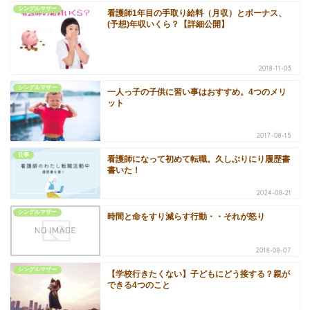
シングルマザー
看護師1年目の手取り給料（月収）とボーナス、
(予想)年収いくら？【詳細公開】
2018-11-03
シングルマザー
一人っ子の子供に習い事はおすすめ。4つのメリ
ット
2017-08-15
仕事
看護師になって初めて転職。久しぶりにり履歴書
書いた！
2024-08-21
シングルマザー
時間と命をすり減らす行動・・それが怒り
2018-08-07
シングルマザー
【学校行きたくない】子どもにどう接する？親が
できる4つのこと