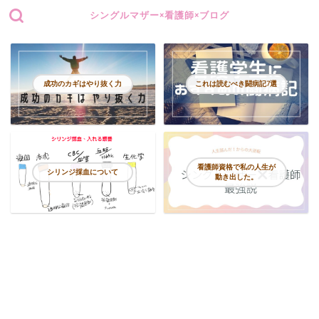
シングルマザー×看護師×ブログ
成功のカギはやり抜く力
これは読むべき闘病記7選
看護師資格で私の人生が
シリンジ採血について
動き出した。