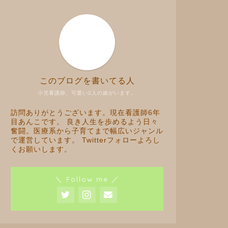
このブログを書いてる人
小児看護師、可愛い2人の娘がいます。
訪問ありがとうございます。現在看護師6年
目あんこです。 良き人生を歩めるよう日々
奮闘。医療系から子育てまで幅広いジャンル
で運営しています。 Twitterフォローよろし
くお願いします。
＼ Follow me ／