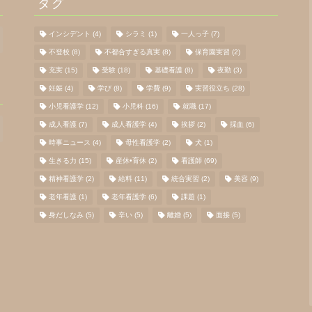
タグ
インシデント
(4)
シラミ
(1)
一人っ子
(7)
不登校
(8)
不都合すぎる真実
(8)
保育園実習
(2)
充実
(15)
受験
(18)
基礎看護
(8)
夜勤
(3)
妊娠
(4)
学び
(8)
学費
(9)
実習役立ち
(28)
小児看護学
(12)
小児科
(16)
就職
(17)
成人看護
(7)
成人看護学
(4)
挨拶
(2)
採血
(6)
時事ニュース
(4)
母性看護学
(2)
犬
(1)
生きる力
(15)
産休•育休
(2)
看護師
(69)
精神看護学
(2)
給料
(11)
統合実習
(2)
美容
(9)
老年看護
(1)
老年看護学
(6)
課題
(1)
身だしなみ
(5)
辛い
(5)
離婚
(5)
面接
(5)