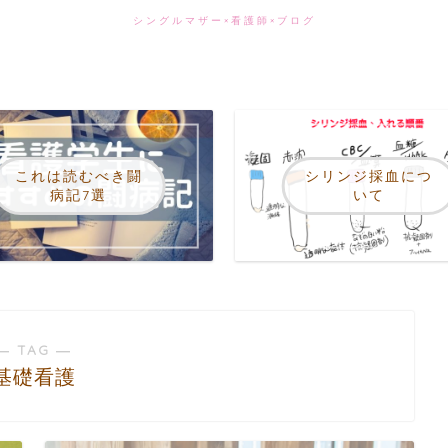
シングルマザー×看護師×ブログ
これは読むべき闘
シリンジ採血につ
病記7選
いて
― TAG ―
基礎看護